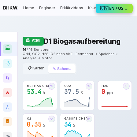
BHKW
.
Home
Engineer
Erklärvideos
Kausalketten
🇺🇸 EN / US →
P&ID
Di
D1 Biogasaufbereitung
🏭 VIEW
🏭
16
/ 16 Sensoren
CH4, CO2, H2S, O2 nach AKF · Fermenter → Speicher →
Analyse → Motor
💨
📋 Karten
🔧 Schema
🌀
METHAN CH4
CO2
H2S
✨
✨
✨
53.4
37.5
0
🔥
%
%
ppm
💧
O2
GASSPEICHER
✨
✨
🛢️
0.35
34
%
%
🌫️