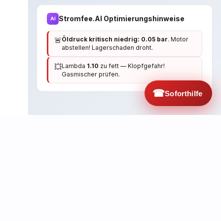
Stromfee.AI Optimierungshinweise
AI
🚨
Öldruck kritisch niedrig: 0.05 bar
. Motor
abstellen! Lagerschaden droht.
💥
Lambda
1.10
zu fett — Klopfgefahr!
Gasmischer prüfen.
☎
Soforthilfe
© 2026 Stromfee.AI · HR Energiemanagement GmbH ·
Werfener Heide 14, 32257 Bünde · Tel: +49 5223 4921030
Agents
DMS-Heartbeat
Detail-Dashboard
BESS-Optimierung
Impressum
Datenschutz