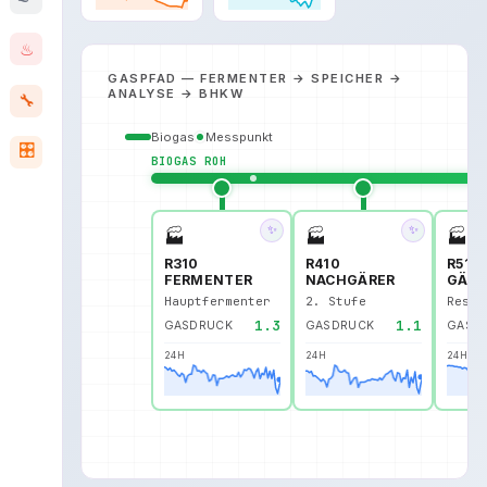
♨
GASPFAD — FERMENTER → SPEICHER →
ANALYSE → BHKW
🔧
Biogas
Messpunkt
🎛️
BIOGAS ROH
✨
✨
🏭
🏭
🏭
R310
R410
R510
FERMENTER
NACHGÄRER
GÄRR
Hauptfermenter
2. Stufe
Restg
1.3
1.1
GASDRUCK
GASDRUCK
GASD
24H
24H
24H